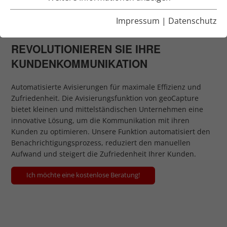
DER TOURENPLANUNG VON
Impressum
|
Datenschutz
GEOCAPTURE
REVOLUTIONIEREN SIE IHRE
KUNDENKOMMUNIKATION
Automatisierte Avisierungen für maximale Effizienz und
Zufriedenheit. Die Avisierungsfunktion von geoCapture
bietet kleinen und mittelständischen Unternehmen eine
innovative Lösung, um die Kommunikation mit ihren
Kunden zu optimieren. Unsere Funktion automatisiert den
Benachrichtigungsprozess, reduziert den manuellen
Aufwand und steigert die Zufriedenheit Ihrer Kunden.
Ich möchte eine kostenlose Beratung!