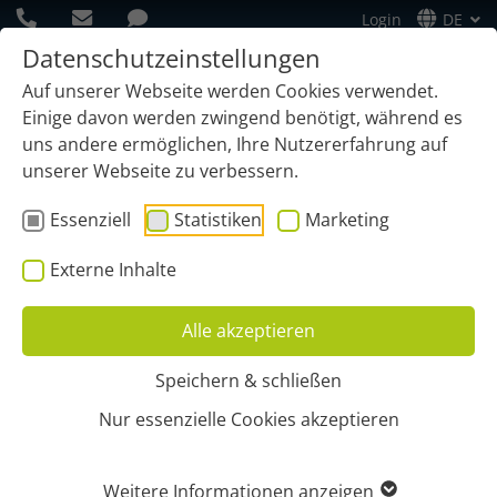
Login
DE
Datenschutzeinstellungen
Auf unserer Webseite werden Cookies verwendet.
Einige davon werden zwingend benötigt, während es
uns andere ermöglichen, Ihre Nutzererfahrung auf
unserer Webseite zu verbessern.
Essenziell
Statistiken
Marketing
Externe Inhalte
Alle akzeptieren
Speichern & schließen
Start
Infos
Unternehmen
Standorte
Nur essenzielle Cookies akzeptieren
GEOCAPTURE STANDORTE
Weitere Informationen anzeigen