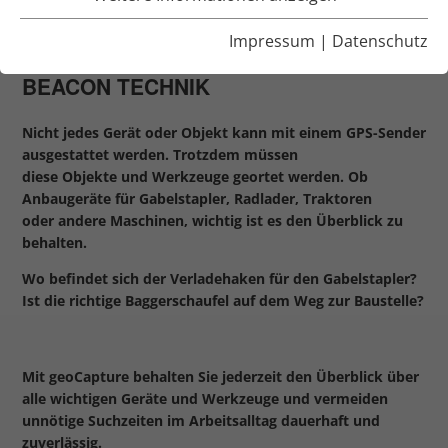
ANBAUGERÄTE
Impressum
|
Datenschutz
GPS-ORTUNG MIT TELEMATIK UND
BEACON TECHNIK
Nicht jedes Gerät oder Objekt kann mit einem GPS-Sender
ausgestattet werden. Trotzdem müssen
diese Objekte und Werkzeuge geortet werden. Ob
Anbaugeräte für Gabelstapler, Radlader, Traktoren
oder andere Maschinen, wichtig ist es den Überblick zu
behalten.
Wo befindet sich der Verladehaken für den Gabelstapler?
Ist die richtige Baggerschaufel auf dem Weg zur Baustelle?
Mit geoCapture behalten Sie jederzeit den Überblick über
alle wichtigen Geräte und Werkzeuge und vermeiden
unnötige Suchzeiten im Arbeitsalltag dauerhaft und
zuverlässig.