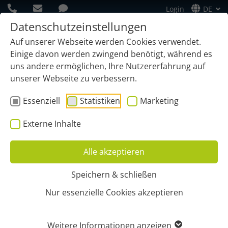
Login
DE
Datenschutzeinstellungen
Auf unserer Webseite werden Cookies verwendet.
Einige davon werden zwingend benötigt, während es
uns andere ermöglichen, Ihre Nutzererfahrung auf
unserer Webseite zu verbessern.
Essenziell
Statistiken
Marketing
Externe Inhalte
Alle akzeptieren
Speichern & schließen
Start
Geräte
Anbaugeräte
Nur essenzielle Cookies akzeptieren
ORTUNG FÜR
Weitere Informationen anzeigen