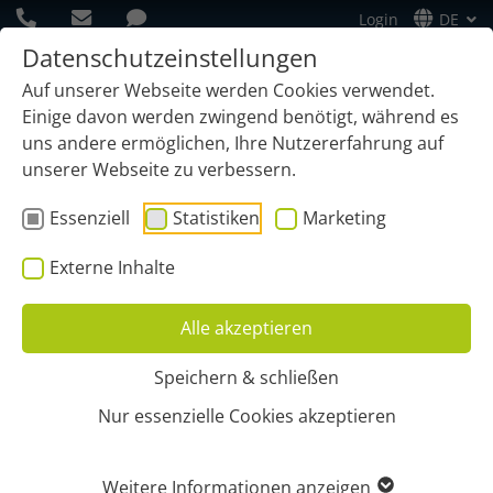
Login
DE
Datenschutzeinstellungen
Auf unserer Webseite werden Cookies verwendet.
Einige davon werden zwingend benötigt, während es
uns andere ermöglichen, Ihre Nutzererfahrung auf
unserer Webseite zu verbessern.
Essenziell
Statistiken
Marketing
Externe Inhalte
Alle akzeptieren
Speichern & schließen
Start
Funktionen
GPS-Ortung
Werkzeuge, Geräte, Container & Co.
Nur essenzielle Cookies akzeptieren
WERKZEUGORTUNG
Weitere Informationen anzeigen