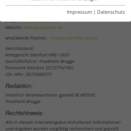
D-48496 Hopsten
Telefon:
+49 5458 936668-0
Impressum
|
Datenschutz
Telefax: +49 5458 936668-28
E-Mail:
info@geocapture.de
Website:
www.geocapture.de
what3words Position:
///zeugt.zutreffen.wissen
Gerichtsstand:
Amtsgericht Steinfurt HRB 12637
Geschäftsführer: Friedhelm Brügge
Finanzamt Steinfurt 327/5770/7451
USt.-IdNr. DE276689377
Redaktion:
Inhaltlich Verantwortlicher (gemäß §6 MDStV):
Friedhelm Brügge
Rechtshinweis:
Alle in diesem Internetangebot enthaltenen Informationen
und Angaben wurden sorgfältig recherchiert und geprüft.