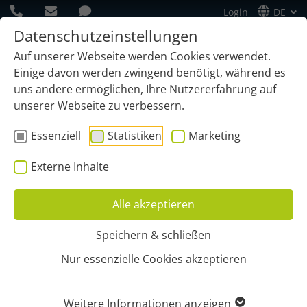
Login
DE
Datenschutzeinstellungen
Auf unserer Webseite werden Cookies verwendet.
Einige davon werden zwingend benötigt, während es
uns andere ermöglichen, Ihre Nutzererfahrung auf
unserer Webseite zu verbessern.
Essenziell
Statistiken
Marketing
Start
Impressum
Externe Inhalte
IMPRESSUM FÜR ALLE
Alle akzeptieren
INFORMATIONEN
Speichern & schließen
Nur essenzielle Cookies akzeptieren
GEOCAPTURE GMBH
Rheiner Str. 3
Weitere Informationen anzeigen