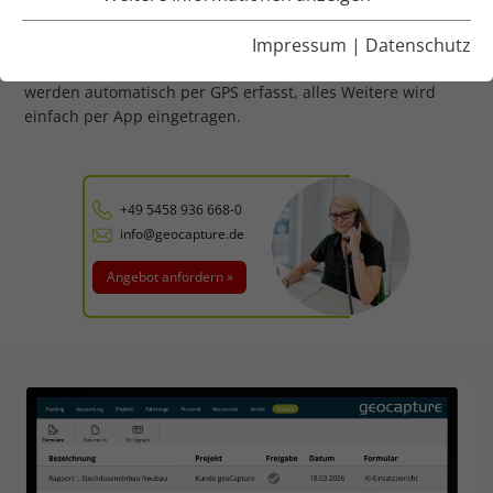
dokumentieren – von Arbeiten und Personal bis zu Wetter
und Maschinen. Das digitale Bautagebuch von geoCapture
Impressum
|
Datenschutz
erleichtert das deutlich: Personal, Maschinen und Wetter
werden automatisch per GPS erfasst, alles Weitere wird
einfach per App eingetragen.
+49 5458 936 668-0
info@geocapture.de
Angebot anfordern »