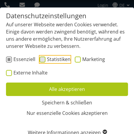
Login
DE
Datenschutzeinstellungen
Auf unserer Webseite werden Cookies verwendet.
Einige davon werden zwingend benötigt, während es
uns andere ermöglichen, Ihre Nutzererfahrung auf
unserer Webseite zu verbessern.
Essenziell
Statistiken
Marketing
Start
Funktionen
Dokumentation
Digitales Bautagebuch
Externe Inhalte
DIGITALES BAUTAGEBUCH
Alle akzeptieren
BAUSTELLENDOKUMENTATION
Speichern & schließen
EINFACH PER APP
Nur essenzielle Cookies akzeptieren
Jeder Bauunternehmer und Architekt muss den
Weitere Informationen anzeigen
Baustellenfortschritt täglich im Bautagebuch