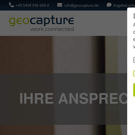
+49 5458 936 668-0
info@geocapture.de
Angebot erh
IHRE ANSPREC