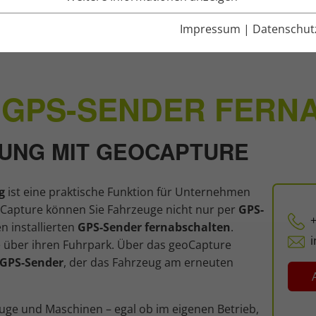
Impressum
|
Datenschut
ltung
 GPS-SENDER FERN
UNG MIT GEOCAPTURE
g
ist eine praktische Funktion für Unternehmen
oCapture können Sie Fahrzeuge nicht nur per
GPS-
+
n installierten
GPS-Sender fernabschalten
.
 über ihren Fuhrpark. Über das geoCapture
GPS-Sender
, der das Fahrzeug am erneuten
zeuge und Maschinen – egal ob im eigenen Betrieb,