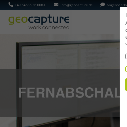
+49 5458 936 668-0
info@geocapture.de
Angebot erh
FERNABSCHAL