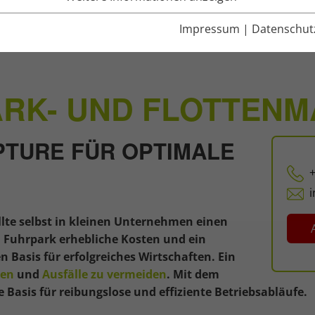
Impressum
|
Datenschut
anagement
ARK- UND FLOTTEN
TURE FÜR OPTIMALE
+
e selbst in kleinen Unternehmen einen
n Fuhrpark erhebliche Kosten und ein
 Basis für erfolgreiches Wirtschaften. Ein
ken
und
Ausfälle zu vermeiden
. Mit dem
Basis für reibungslose und effiziente Betriebsabläufe.