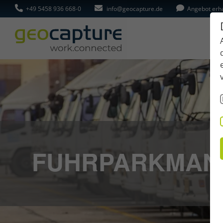
+49 5458 936 668-0
info@geocapture.de
Angebot erh
FUHRPARKMAN