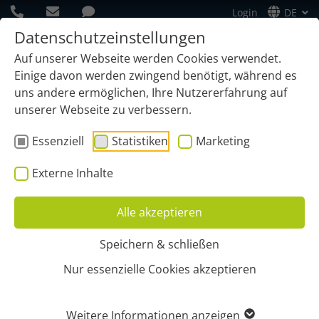
Login
DE
Datenschutzeinstellungen
Auf unserer Webseite werden Cookies verwendet.
Einige davon werden zwingend benötigt, während es
uns andere ermöglichen, Ihre Nutzererfahrung auf
unserer Webseite zu verbessern.
Essenziell
Statistiken
Marketing
Externe Inhalte
Alle akzeptieren
Speichern & schließen
Start
Vorteile
Lohnkosten senken
Nur essenzielle Cookies akzeptieren
GPS-ORTUNG HILFT
Weitere Informationen anzeigen