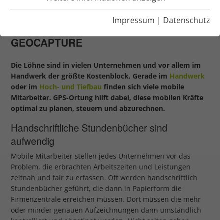
LOHNKOSTEN ZU SENKEN
Impressum
|
Datenschutz
LOHNKOSTEN SENKEN MIT
GEOCAPTURE
Die Löhne sind in vielen Unternehmen und vor allem im
Handwerk der größte Kostenblock. Gerade im
Handwerk
oder im
Hoch- und Tiefbau
finden sich viele mobile
Mitarbeiter. GPS-Ortung hilft dabei, diese mobilen Kräfte
optimal zu planen, steuern und abzurechnen.
Handschriftliche Stundenbücher sind
aufwendig
Mobile Mitarbeiter stellen jedes Unternehmen vor das
Problem, die erbrachten Arbeitszeiten und Leistungen
zeitnah und fair zu erfassen. Oft werden handschriftlich
Stundenbücher geführt, die dann in Papierform die
Firmenzentrale erreichen müssen. Dort müssen die mehr
oder minder genauen Aufzeichnungen dann umständlich