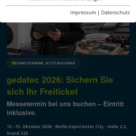
Impressum
|
Datenschutz
STANDTERMINE JETZT BUCHBAR
gedatec 2026: Sichern Sie
sich Ihr Freiticket
Messetermin bei uns buchen – Eintritt
inklusive.
13.–15. Oktober 2026 · Berlin ExpoCenter City · Halle 2.2,
Stand 323