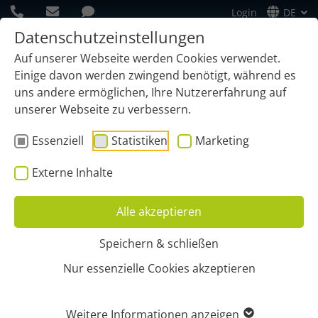
Login
DE
Datenschutzeinstellungen
Auf unserer Webseite werden Cookies verwendet.
Einige davon werden zwingend benötigt, während es
uns andere ermöglichen, Ihre Nutzererfahrung auf
unserer Webseite zu verbessern.
Essenziell
Statistiken
Marketing
Externe Inhalte
Alle akzeptieren
Speichern & schließen
Start
Funktionen
GPS-Ortung
Weitere
Wegfahrsperre
Nur essenzielle Cookies akzeptieren
EFFEKTIVE
Weitere Informationen anzeigen