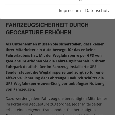
WEGFAHRSPERRE ÜBER
Impressum
|
Datenschutz
GPS-SENDER
FAHRZEUGSICHERHEIT DURCH
GEOCAPTURE ERHÖHEN
Als Unternehmen müssen Sie sicherstellen, dass keiner
Ihrer Mitarbeiter ein Auto bewegt, für das er keine
Fahrerlaubnis hat. Mit der
Wegfahrsperre per GPS
von
geoCapture erhöhen Sie die
Fahrzeugsicherheit
in Ihrem
Fuhrpark deutlich. Der im Fahrzeug installierte GPS-
Sender steuert die Wegfahrsperre und sorgt so für eine
effektive Sicherung der Fahrzeuge. Dadurch schützt die
GPS-Wegfahrsperre zuverlässig vor unbefugter Nutzung
von Fahrzeugen.
Dazu werden jedem Fahrzeug die berechtigten Mitarbeiter
im Portal von geoCapture zugeordnet. Jeder Mitarbeiter
erhält einen eigenen Transponder. Die berechtigten