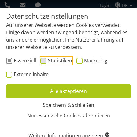
Login
DE
Datenschutzeinstellungen
Auf unserer Webseite werden Cookies verwendet.
Einige davon werden zwingend benötigt, während es
uns andere ermöglichen, Ihre Nutzererfahrung auf
unserer Webseite zu verbessern.
Essenziell
Statistiken
Marketing
Externe Inhalte
Alle akzeptieren
Speichern & schließen
Start
Funktionen
costControl
Nur essenzielle Cookies akzeptieren
COSTCONTROL – DER
Weitere Informationen anzeigen