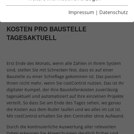
CONTROLLER OHNE
Impressum
|
Datenschutz
AUFWAND
KOSTEN PRO BAUSTELLE
TAGESAKTUELL
Erst Ende des Monats, wenn alle Zahlen in Ihrem System
sind, stellen Sie mit Schrecken fest, dass es auf einer
Baustelle zu einer Schieflage gekommen ist. Das passiert
Ihnen nicht mehr, wenn Sie costControl nutzen. Das ist Ihr
digitaler Kumpel, der Ihre Baustellenkosten zuverlässig
tagesaktuell und automatisiert auf Ihre einzelnen Projekte
verteilt. So dass Sie am Ende des Tages sehen, wo genau
die Kosten aus dem Ruder laufen und wo alles im Lot ist.
Mit costControl erhalten Sie den Controller ohne Aufwand.
Durch die kontinuierliche Auswertung aller relevanten
Daten erkennen Sie Abweichungen deutlich früher und