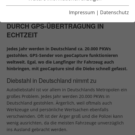
GPS
Impressum
|
Datenschutz
IMMER EINEN SCHRITT VORAUS
DURCH GPS-ÜBERTRAGUNG IN
ECHTZEIT
Jedes Jahr werden in Deutschland ca. 20.000 PKWs
gestohlen. GPS-Sender von geoCapture funktionieren
weltweit. Egal, wo die Langfinger Ihr Fahrzeug auch
hinbringen, mit geoCapture sind die Diebe schnell gefasst.
Diebstahl in Deutschland nimmt zu
Autodiebstahl ist vor allem in Deutschlands Metropolen ein
großes Problem. Jedes Jahr werden 20.000 PKWs in
Deutschland gestohlen. Ärgerlich, weil oftmals auch
Werkzeuge und persönliche Wertsachen ebenfalls
verschwinden. Oft ist der Ärger groß und die Polizei kann
wenig ausrichten, da die meisten Fahrzeuge unverzüglich
ins Ausland gebracht werden.