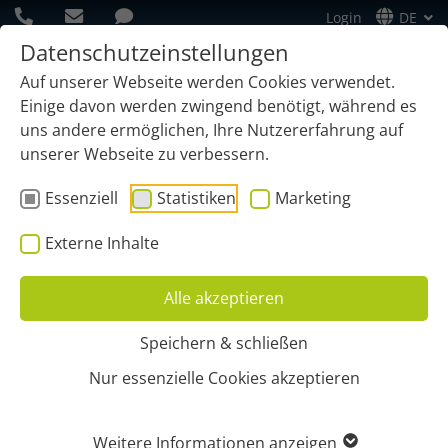
Login
DE
Datenschutzeinstellungen
Auf unserer Webseite werden Cookies verwendet.
Einige davon werden zwingend benötigt, während es
uns andere ermöglichen, Ihre Nutzererfahrung auf
unserer Webseite zu verbessern.
Essenziell
Statistiken
Marketing
Externe Inhalte
Alle akzeptieren
Speichern & schließen
Start
Vorteile
Diebstahlschutz
Nur essenzielle Cookies akzeptieren
DIEBSTAHLSCHUTZ PER
Weitere Informationen anzeigen