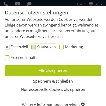
Login
DE
Datenschutzeinstellungen
Auf unserer Webseite werden Cookies verwendet.
Einige davon werden zwingend benötigt, während es
uns andere ermöglichen, Ihre Nutzererfahrung auf
unserer Webseite zu verbessern.
Essenziell
Statistiken
Marketing
Externe Inhalte
Alle akzeptieren
Speichern & schließen
Start
Funktionen
GPS-Ortung
Projekte
Nur essenzielle Cookies akzeptieren
GPS-ORTUNG FÜR
Weitere Informationen anzeigen