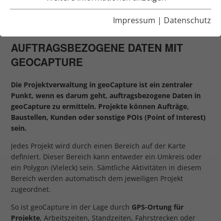
PROJEKTE, AUFTRÄGE &
Impressum
|
Datenschutz
BAUSTELLEN
AUFTRAGSBEZOGENE DATEN MIT
GEOCAPTURE
Die Projektverwaltung in geoCapture ist ein zentraler
Punkt, wenn es darum geht, auftragsbezogene Daten in
geoCapture zu ermitteln. Projekte können Aufträge,
Baustellen, Kunden oder sonstige POIs (Point of Interest)
sein.
Jedes Projekt wird durch einen Bereich auf der Karte
definiert. Dieser Bereich kann entweder ein Umkreis oder
ein Polygon (Vieleck) sein. Sämtliche Aktivitäten in diesem
Bereich werden automatisch dem jeweiligen Projekt
zugeordnet.
So ist geoCapture in der Lage durch
GPS-Ortung für
Projekte
, Arbeitszeiten, Standzeiten, Fahrstrecken oder